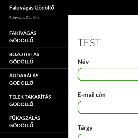
Keresés
Fakivágás Gödöllő
Kilépés
Fakivagas Gödöllő
a
tartalomba
FAKIVÁGÁS
TEST
GÖDÖLLŐ
BOZÓTIRTÁS
Név
GÖDÖLLŐ
ÁGDARÁLÁS
GÖDÖLLŐ
E-mail cím
TELEK TAKARÍTÁS
GÖDÖLLŐ
FŰKASZÁLÁS
GÖDÖLLŐ
Tárgy