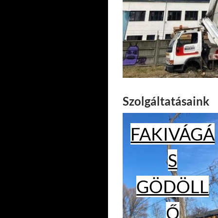
Szolgáltatásaink
FAKIVÁGÁ
S
GÖDÖLL
Ő