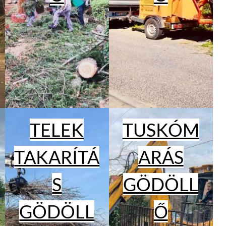
TELEK
TUSKÓM
TAKARÍTÁ
ARÁS
S
GÖDÖLL
GÖDÖLL
Ő