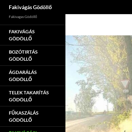
Keresés
Fakivágás Gödöllő
Kilépés
Fakivagas Gödöllő
a
tartalomba
FAKIVÁGÁS
GÖDÖLLŐ
BOZÓTIRTÁS
GÖDÖLLŐ
ÁGDARÁLÁS
GÖDÖLLŐ
TELEK TAKARÍTÁS
GÖDÖLLŐ
FŰKASZÁLÁS
GÖDÖLLŐ