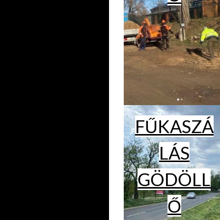
FŰKASZÁ
LÁS
GÖDÖLL
Ő