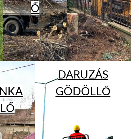
Ő
D
ARUZÁS
NKA
GÖDÖLLŐ
LŐ