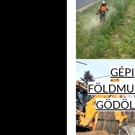
GÉPI
FÖLDMU
GÖDÖL