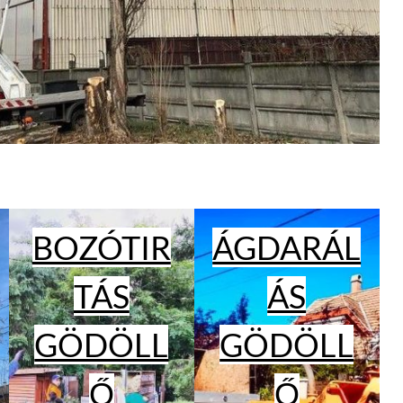
BOZÓTIR
ÁGDARÁL
TÁS
ÁS
GÖDÖLL
GÖDÖLL
Ő
Ő