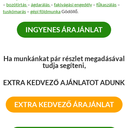
–
bozótirtás
–
ágdarálás
–
fakivágási engedély
–
fűkaszálás
–
tuskómarás
–
gépi földmunka
Gödöllő.
INGYENES ÁRAJÁNLAT
Ha munkánkat pár részlet megadásával
tudja segíteni,
EXTRA KEDVEZŐ AJÁNLATOT ADUNK
EXTRA KEDVEZŐ ÁRAJÁNLAT