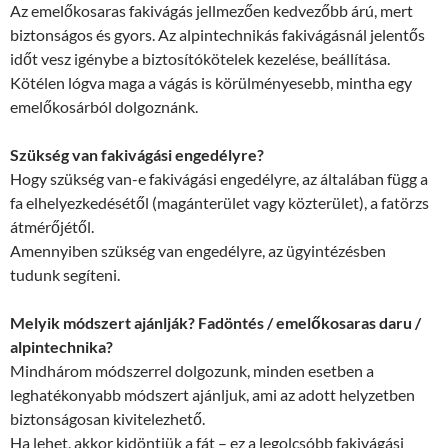
Az emelőkosaras fakivágás jellmezően kedvezőbb árú, mert
biztonságos és gyors. Az alpintechnikás fakivágásnál jelentős
időt vesz igénybe a biztosítókötelek kezelése, beállítása.
Kötélen lógva maga a vágás is körülményesebb, mintha egy
emelőkosárból dolgoznánk.
Szükség van fakivágási engedélyre?
Hogy szükség van-e fakivágási engedélyre, az általában függ a
fa elhelyezkedésétől (magánterület vagy közterület), a fatörzs
átmérőjétől.
Amennyiben szükség van engedélyre, az ügyintézésben
tudunk segíteni.
Melyik módszert ajánlják? Fadöntés / emelőkosaras daru /
alpintechnika?
Mindhárom módszerrel dolgozunk, minden esetben a
leghatékonyabb módszert ajánljuk, ami az adott helyzetben
biztonságosan kivitelezhető.
Ha lehet, akkor kidöntjük a fát – ez a legolcsóbb fakivágási