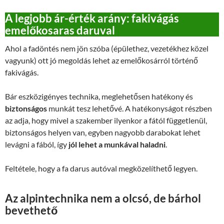
A legjobb ár-érték arány: fakivágás
emelőkosaras daruval
Ahol a fadöntés nem jön szóba (épülethez, vezetékhez közel
vagyunk) ott jó megoldás lehet az emelőkosárról történő
fakivágás.
Bár eszközigényes technika, meglehetősen hatékony és
biztonságos
munkát tesz lehetővé. A hatékonyságot részben
az adja, hogy mivel a szakember ilyenkor a fától függetlenül,
biztonságos helyen van, egyben nagyobb darabokat lehet
levágni a fából, így
jól lehet a munkával haladni
.
Feltétele, hogy a fa darus autóval megközelíthető legyen.
Az alpintechnika nem a olcsó, de bárhol
bevethető