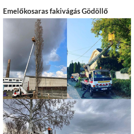
Emelőkosaras fakivágás Gödöllő