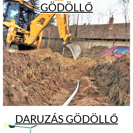
GÖDÖLLŐ
D
ARUZÁS GÖDÖLLŐ