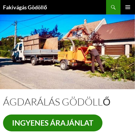
Kilépés
Keresés
Fakivágás Gödöllő
a
ELSŐDL
tartalomba
MENÜ
ÁGDARÁLÁS GÖDÖLLŐ
INGYENES ÁRAJÁNLAT